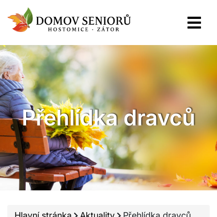
Přehlídka dravců
Hlavní stránka
Aktuality
Přehlídka dravců