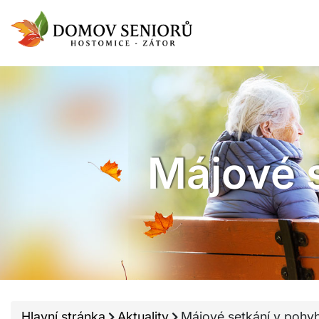
Májové 
Hlavní stránka
Aktuality
Májové setkání v pohy