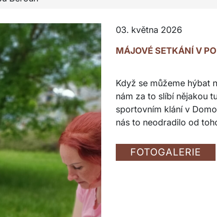
03. května 2026
MÁJOVÉ SETKÁNÍ V P
Když se můžeme hýbat na
nám za to slíbí nějakou tu
sportovním klání v Domo
nás to neodradilo od to
FOTOGALERIE