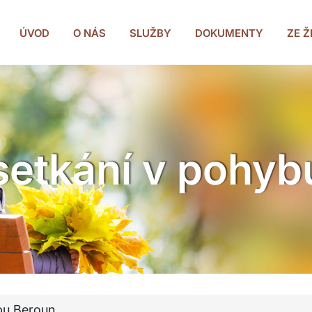
ÚVOD
O NÁS
SLUŽBY
DOKUMENTY
ZE 
setkání v pohyb
bu Beroun