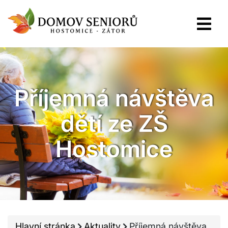
Příjemná návštěva
dětí ze ZŠ
Hostomice
Hlavní stránka
Aktuality
Příjemná návštěva